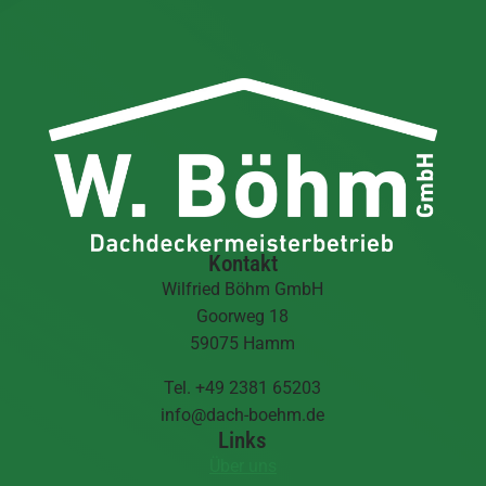
Kontakt
Wilfried Böhm GmbH
Goorweg 18
59075 Hamm
Tel. +49 2381 65203
info@dach-boehm.de
Links
Über uns